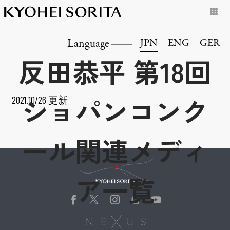
JPN
ENG
GER
Language
反田恭平 第18回
ショパンコンク
2021.10/26 更新
ール関連メディ
Kyohei Sorita
ア一覧