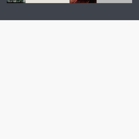
05
CONCERT
Sep.
Kyohei Sorita
Jun Märkl, Kyohei Sorita & NSO