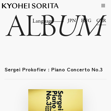
ALB
UM
JPN
ENG
GER
Language
Sergei Prokofiev : Piano Concerto No.3