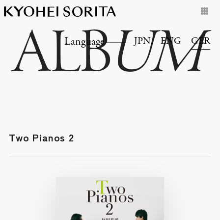
ALB
UM
JPN
ENG
GER
Language
Two Pianos 2