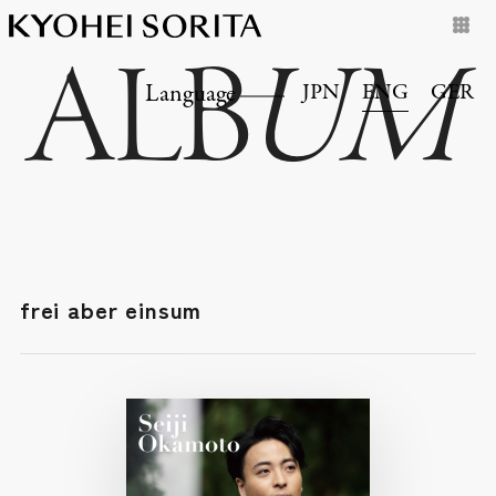
ALB
UM
JPN
ENG
GER
Language
frei aber einsum