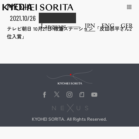
MEDIA
2021.10/26
JPN
ENG
GER
Language
テレビ朝日 10月21日 報道ステーション 「反田恭平さん2
位入賞」
Kyohei Sorita
KYOHEI SORITA. All Rights Reserved.