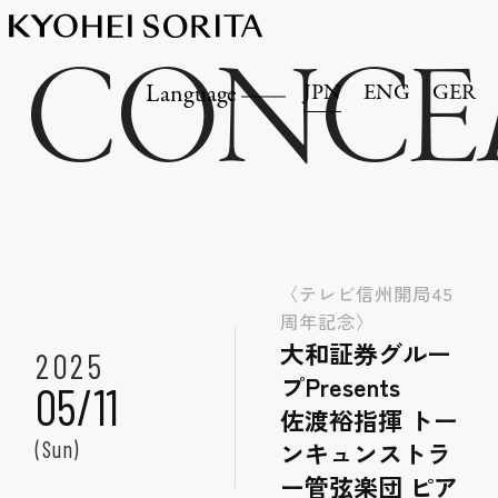
CONCE
JPN
ENG
GER
Language
〈テレビ信州開局45
周年記念〉
大和証券グルー
2025
プPresents
05/11
佐渡裕指揮 トー
ンキュンストラ
(Sun)
ー管弦楽団 ピア