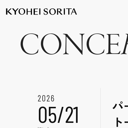
Kyohei Sor
CONCE
2026
パ
05/21
ト