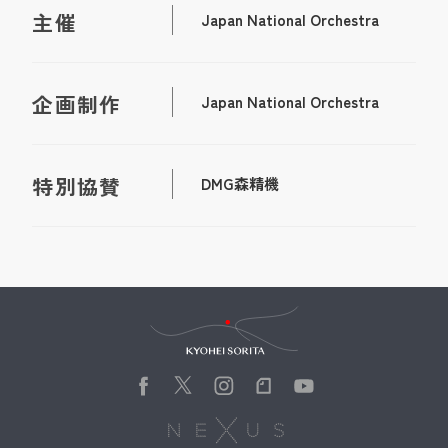
主催
Japan National Orchestra
企画制作
Japan National Orchestra
特別協賛
DMG森精機
Kyohei Sorita