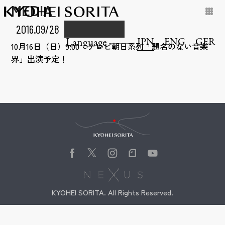
MEDIA
2016.09/28
JPN
ENG
GER
Language
10月16日（日）9:00 テレビ朝日系列「題名のない音楽
界」出演予定！
Kyohei Sorita
KYOHEI SORITA. All Rights Reserved.