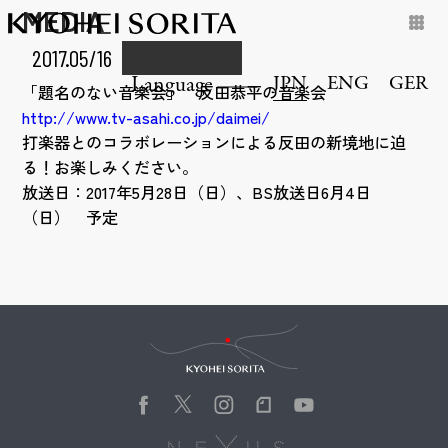
MEDIA
2017.05/16
JPN
ENG
GER
Language
「題名のない音楽会」 反田恭平の音楽会
http://www.tv-asahi.co.jp/daimei/
打楽器とのコラボレーションによる反田の新境地に迫
る！お楽しみください。
放送日：2017年5月28日（日）、BS放送日6月4日
（日） 予定
Kyohei Sorita