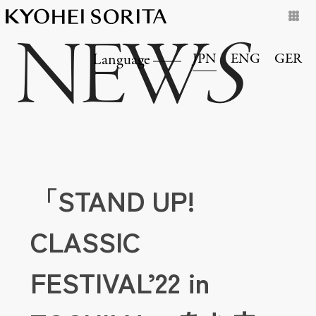
NEW
S
JPN
ENG
GER
Language
「STAND UP!
CLASSIC
FESTIVAL’22 in