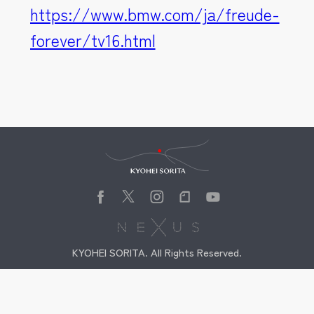
https://www.bmw.com/ja/freude-
forever/tv16.html
Kyohei Sorita
KYOHEI SORITA. All Rights Reserved.