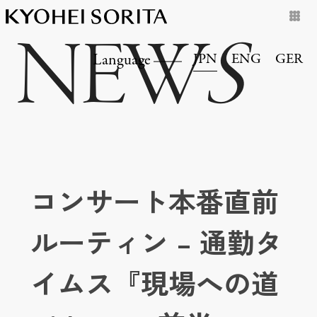
NEW
S
JPN
ENG
GER
Language
コンサート本番直前
ルーティン – 通勤タ
イムス『現場への道