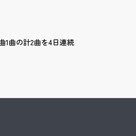
曲1曲の計2曲を4日連続
Kyohei Sorita