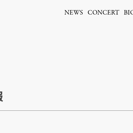
ita
NEWS
CONCERT
BI
報