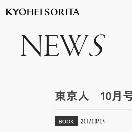
Kyohei Sor
NEW
S
東京人 10月
2017.09/04
BOOK