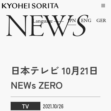
NEW
S
JPN
ENG
GER
Language
日本テレビ 10月21日
NEWs ZERO
TV
2021.10/26