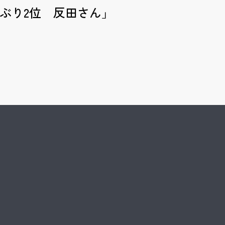
年ぶり2位 反田さん」
Kyohei Sorita