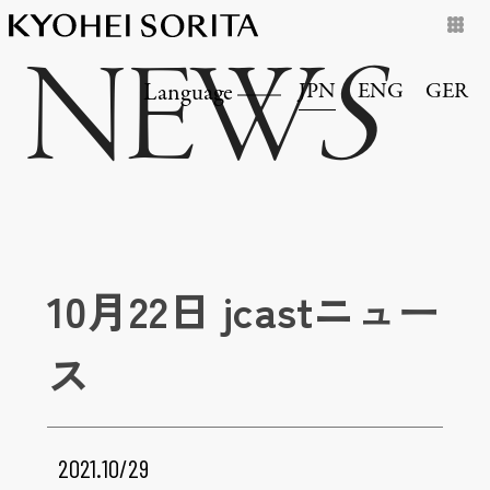
NEW
S
JPN
ENG
GER
Language
10月22日 jcastニュー
ス
2021.10/29