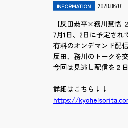
2020.06/01
INFORMATION
【反田恭平×務川慧悟 
7月1日、2日に予定さ
有料のオンデマンド配
反田、務川のトークを
今回は見逃し配信を２
詳細はこちら↓↓
https://kyoheisorita.c