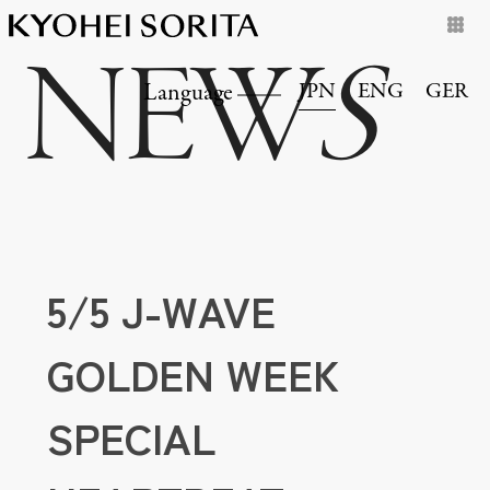
NEW
S
JPN
ENG
GER
Language
5/5 J-WAVE
GOLDEN WEEK
SPECIAL